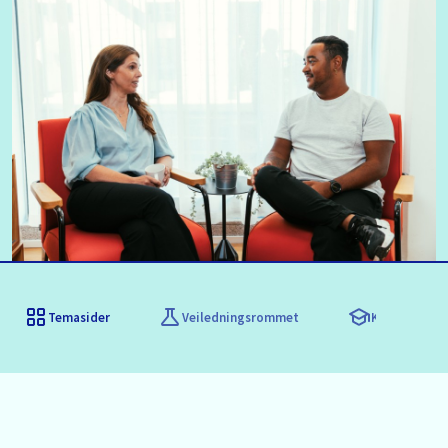
Temasider
Veiledningsrommet
Kompetanseu