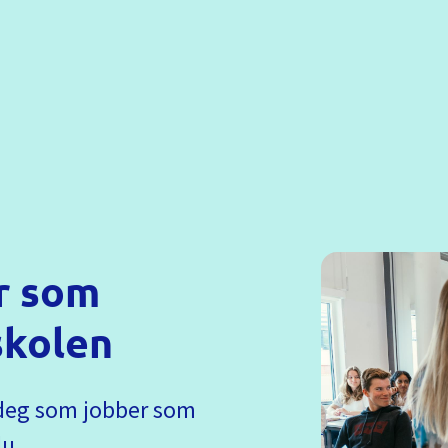
r som
skolen
r deg som jobber som
du