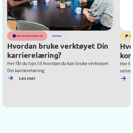
Karrierekompetanse
Verktøy
Ko
Hvordan bruke verktøyet Din
Hvo
karrierelæring?
kom
Her får du tips til hvordan du kan bruke verktøyet
Her få
Din karrierelæring
selve
Les mer