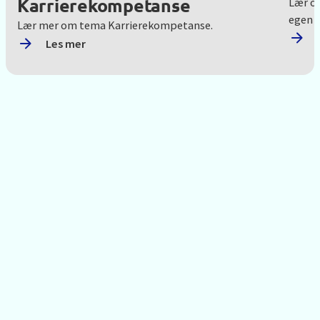
Karrierekompetanse
Lær o
egen v
Lær mer om tema Karrierekompetanse.
Les mer