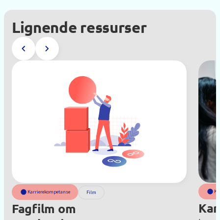
Lignende ressurser
Ka
Karrierekompetanse
Film
Kar
Fagfilm om