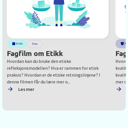
Etikk
Kv
Film
Fagfilm om Etikk
Fag
Hvordan kan du bruke den etiske
Hvord
refleksjonsmodellen? Hva er rammen for etisk
kvalit
praksis? Hvordan er de etiske retningslinjene? I
kvalit
denne filmen får du lære mer o...
mer om
Les mer