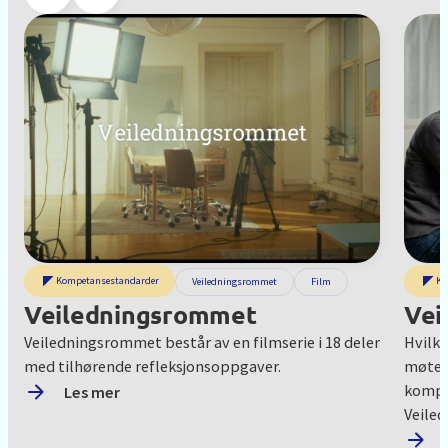
Kompetansestandarder
Ko
Film
Veiledningsrommet
Film
Veiledningsrommet
Vei
Veiledningsrommet består av en filmserie i 18 deler
Hvilke
med tilhørende refleksjonsoppgaver.
møte 
kompet
Les mer
Veiled