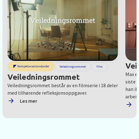
Vei
Kompetansestandarder
Veiledningsrommet
Film
Max er
Veiledningsrommet
siste 
Veiledningsrommet består av en filmserie i 18 deler
han ik
med tilhørende refleksjonsoppgaver.
arbeid.
Les mer